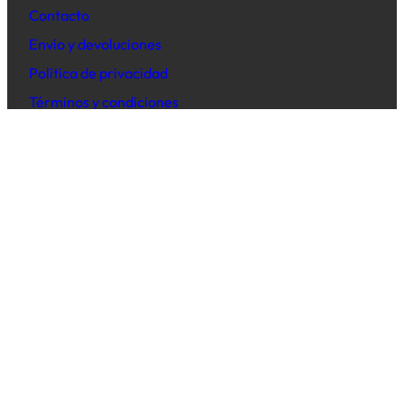
Contacto
Envío y devoluciones
Política de privacidad
Términos y condiciones
Acerca de
Siempre hemos tenido una cosa en mente…
Productos artesanales, alma con sencillez.
Twitter
Instagram
YouTube
TikTok
Copyright © 2024. Nala y Lola Todos