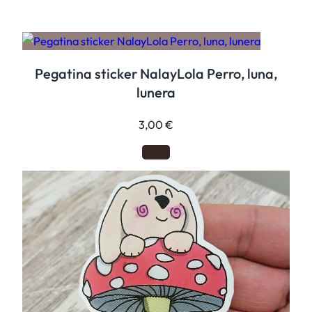
z
a
c
a
Pegatina sticker NalayLola Perro, luna,
n
lunera
t
i
3,00
€
d
a
d