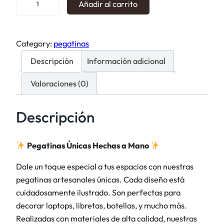
Añadir al carrito
e
g
a
Category:
pegatinas
t
Descripción
Información adicional
i
n
Valoraciones (0)
a
s
Descripción
t
i
c
Pegatinas Únicas Hechas a Mano
k
Dale un toque especial a tus espacios con nuestras
e
pegatinas artesanales únicas. Cada diseño está
r
cuidadosamente ilustrado. Son perfectas para
N
decorar laptops, libretas, botellas, y mucho más.
a
Realizadas con materiales de alta calidad, nuestras
l