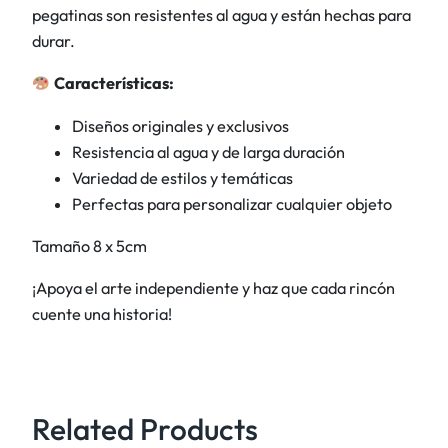
pegatinas son resistentes al agua y están hechas para
a
durar.
y
L
Características:
o
l
Diseños originales y exclusivos
a
Resistencia al agua y de larga duración
P
Variedad de estilos y temáticas
e
Perfectas para personalizar cualquier objeto
r
Tamaño 8 x 5cm
r
o
¡Apoya el arte independiente y haz que cada rincón
c
cuente una historia!
a
l
a
b
Related Products
a