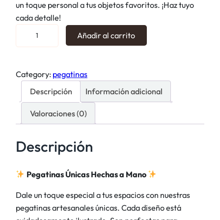
un toque personal a tus objetos favoritos. ¡Haz tuyo
cada detalle!
P
Añadir al carrito
e
g
a
Category:
pegatinas
t
Descripción
Información adicional
i
n
Valoraciones (0)
a
s
Descripción
t
i
c
Pegatinas Únicas Hechas a Mano
k
Dale un toque especial a tus espacios con nuestras
e
pegatinas artesanales únicas. Cada diseño está
r