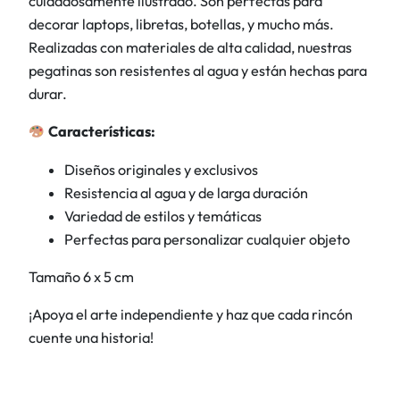
cuidadosamente ilustrado. Son perfectas para
N
decorar laptops, libretas, botellas, y mucho más.
a
Realizadas con materiales de alta calidad, nuestras
l
pegatinas son resistentes al agua y están hechas para
a
durar.
y
L
Características:
o
l
Diseños originales y exclusivos
a
Resistencia al agua y de larga duración
P
Variedad de estilos y temáticas
e
Perfectas para personalizar cualquier objeto
r
Tamaño 6 x 5 cm
r
o
¡Apoya el arte independiente y haz que cada rincón
,
cuente una historia!
m
e
r