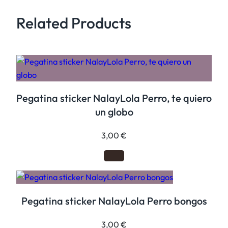
r
Related Products
y
c
h
r
i
s
Pegatina sticker NalayLola Perro, te quiero
t
un globo
m
a
3,00
€
s
c
a
n
t
Pegatina sticker NalayLola Perro bongos
i
d
3,00
€