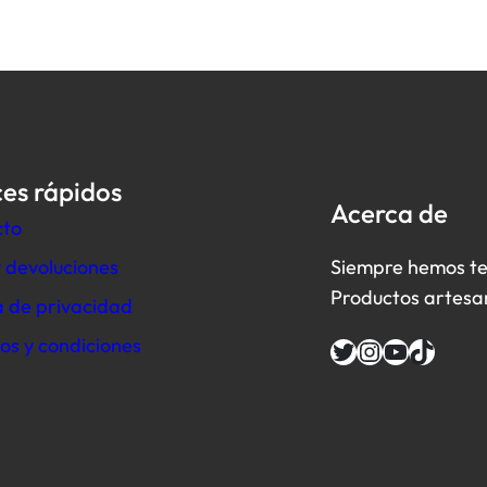
es rápidos
Acerca de
cto
Siempre hemos te
y devoluciones
Productos artesan
ca de privacidad
os y condiciones
Twitter
Instagram
YouTube
TikTok