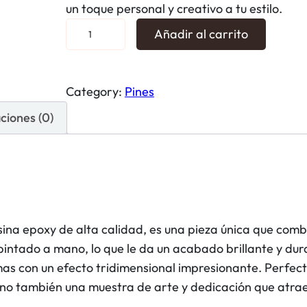
un toque personal y creativo a tu estilo.
P
Añadir al carrito
i
n
N
Category:
Pines
a
ciones (0)
l
a
y
L
o
l
ina epoxy de alta calidad, es una pieza única que comb
a
ntado a mano, lo que le da un acabado brillante y dura
5
ormas con un efecto tridimensional impresionante. Perfe
m
, sino también una muestra de arte y dedicación que atra
i