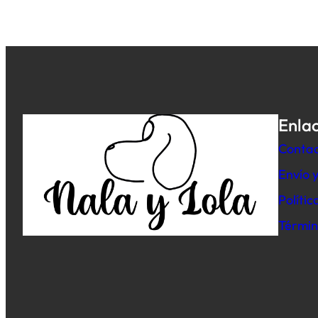
Enlac
Conta
Envío 
Políti
Términ