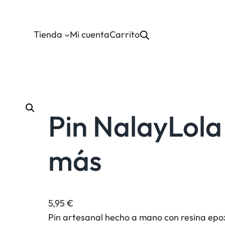
Tienda
Mi cuenta
Carrito
Pin NalayLola
más
5,95
€
Pin artesanal hecho a mano con resina epox