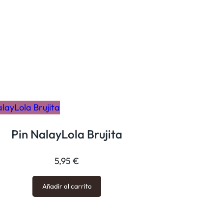
Pin NalayLola Brujita
5,95
€
Añadir al carrito