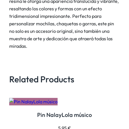
resina le otorga una apariencia translúcida y vibrante,
u
resaltando los colores y formas con un efecto
n
tridimensional impresionante. Perfecto para
d
personalizar mochilas, chaquetas o gorras, este pin
4
no solo es un accesorio original, sino también una
0
muestra de arte y dedicación que atraerá todas las
4
miradas.
c
a
n
t
Related Products
i
d
a
d
Pin NalayLola músico
5,95
€