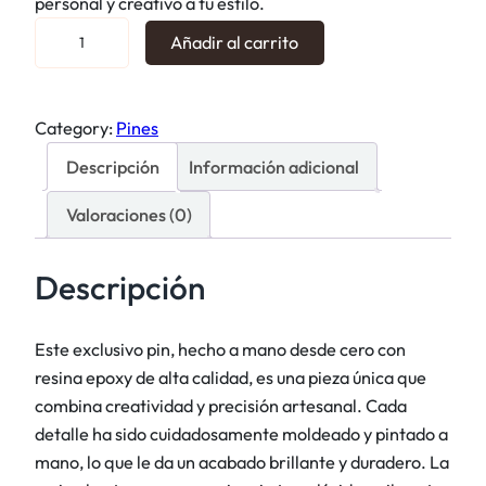
personal y creativo a tu estilo.
P
Añadir al carrito
i
n
N
Category:
Pines
a
Descripción
Información adicional
l
a
Valoraciones (0)
y
L
Descripción
o
l
a
Este exclusivo pin, hecho a mano desde cero con
n
resina epoxy de alta calidad, es una pieza única que
o
combina creatividad y precisión artesanal. Cada
t
detalle ha sido cuidadosamente moldeado y pintado a
f
mano, lo que le da un acabado brillante y duradero. La
o