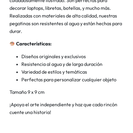
cuidadosamente ilustrado. Son perfectas para
N
decorar laptops, libretas, botellas, y mucho más.
a
Realizadas con materiales de alta calidad, nuestras
l
pegatinas son resistentes al agua y están hechas para
a
durar.
y
L
Características:
o
l
Diseños originales y exclusivos
a
Resistencia al agua y de larga duración
P
Variedad de estilos y temáticas
e
Perfectas para personalizar cualquier objeto
r
Tamaño 9 x 9 cm
r
o
¡Apoya el arte independiente y haz que cada rincón
c
cuente una historia!
a
n
t