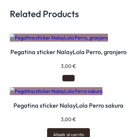
a
Related Products
n
t
e
c
a
Pegatina sticker NalayLola Perro, granjero
n
t
3,00
€
i
d
a
d
Pegatina sticker NalayLola Perro sakura
3,00
€
Añadir al carrito