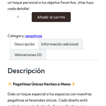
un toque personal a tus objetos favoritos. ¡Haz tuyo
cada detalle!
P
Añadir al carrito
e
g
a
Category:
pegatinas
t
Descripción
Información adicional
i
n
Valoraciones (0)
a
s
Descripción
t
i
c
Pegatinas Únicas Hechas a Mano
k
Dale un toque especial a tus espacios con nuestras
e
pegatinas artesanales únicas. Cada diseño está
r