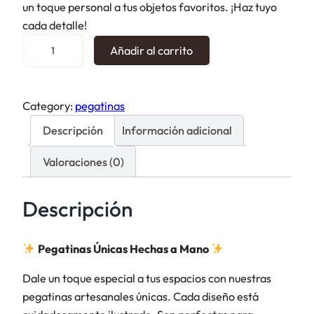
un toque personal a tus objetos favoritos. ¡Haz tuyo
cada detalle!
P
Añadir al carrito
e
g
a
Category:
pegatinas
t
Descripción
Información adicional
i
n
Valoraciones (0)
a
s
Descripción
t
i
c
Pegatinas Únicas Hechas a Mano
k
Dale un toque especial a tus espacios con nuestras
e
pegatinas artesanales únicas. Cada diseño está
r