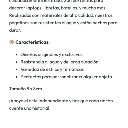
cuidadosamente ilustrado. Son perfectas para
N
decorar laptops, libretas, botellas, y mucho más.
a
Realizadas con materiales de alta calidad, nuestras
l
pegatinas son resistentes al agua y están hechas para
a
durar.
y
L
Características:
o
l
Diseños originales y exclusivos
a
Resistencia al agua y de larga duración
P
Variedad de estilos y temáticas
e
Perfectas para personalizar cualquier objeto
r
Tamaño 8 x 8cm
r
o
¡Apoya el arte independiente y haz que cada rincón
c
cuente una historia!
a
l
a