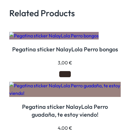
b
Related Products
a
z
a
h
a
Pegatina sticker NalayLola Perro bongos
l
l
3,00
€
o
w
e
e
n
c
Pegatina sticker NalayLola Perro
a
guadaña, te estoy viendo!
n
t
4,00
€