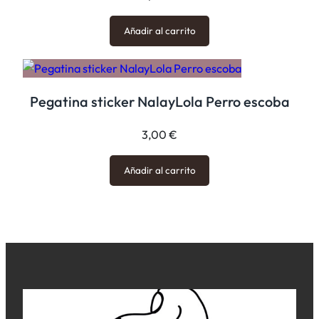
i
d
Añadir al carrito
a
d
Pegatina sticker NalayLola Perro escoba
3,00
€
Añadir al carrito