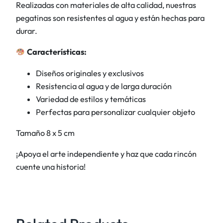
Realizadas con materiales de alta calidad, nuestras
l
pegatinas son resistentes al agua y están hechas para
a
durar.
y
L
Características:
o
l
Diseños originales y exclusivos
a
Resistencia al agua y de larga duración
J
Variedad de estilos y temáticas
u
Perfectas para personalizar cualquier objeto
e
Tamaño 8 x 5 cm
g
o
¡Apoya el arte independiente y haz que cada rincón
P
cuente una historia!
a
l
i
a