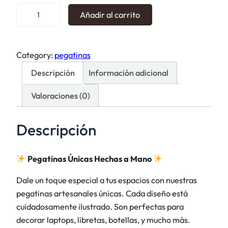
P
Añadir al carrito
e
g
a
Category:
pegatinas
t
Descripción
Información adicional
i
n
Valoraciones (0)
a
s
Descripción
t
i
c
Pegatinas Únicas Hechas a Mano
k
Dale un toque especial a tus espacios con nuestras
e
pegatinas artesanales únicas. Cada diseño está
r
cuidadosamente ilustrado. Son perfectas para
N
decorar laptops, libretas, botellas, y mucho más.
a