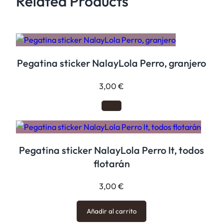
Related Products
!
c
a
n
t
Pegatina sticker NalayLola Perro, granjero
i
d
3,00
€
a
d
Pegatina sticker NalayLola Perro It, todos
flotarán
3,00
€
Añadir al carrito